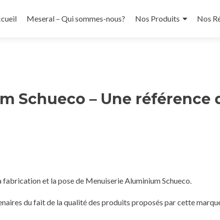
ler
cueil
Meseral – Qui sommes-nous?
Nos Produits
Nos Ré
ntenu
incipal
m Schueco – Une référence 
la fabrication et la pose de Menuiserie Aluminium Schueco.
ires du fait de la qualité des produits proposés par cette marqu