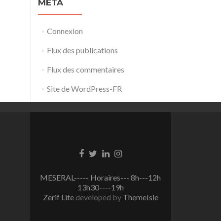
MÉTA
Connexion
Flux des publications
Flux des commentaires
Site de WordPress-FR
Lien
Lien
Lien
Lien
Facebook
Twitter
Linkedin
Instagram
MESERAL----- Horaires--- 8h---12h
13h30----19h
Zerif Lite
developed by
ThemeIsle