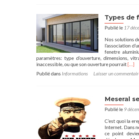
Eco
d’é
–
Types de 
Un
enj
Publié le
17 déc
maj
Nos solutions d
l’association d’
fenetre alumin
paramètres: type d’ouverture, dimensions, vitr
Read
inaccessible, ou que son ouverture pourrait
[…]
more
Publié dans
Informations
Laisser un commentair
abou
Type
de
fenet
Meseral se
alum
Marse
Publié le
9 déce
C’est quoi la er
Internet. Dans no
ce point devie