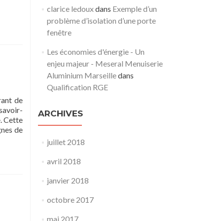
clarice ledoux
dans
Exemple d’un
problème d’isolation d’une porte
fenêtre
e
Les économies d'énergie - Un
enjeu majeur - Meseral Menuiserie
Aluminium Marseille
dans
Qualification RGE
rant de
savoir-
ARCHIVES
e. Cette
gnes de
juillet 2018
avril 2018
janvier 2018
octobre 2017
mai 2017