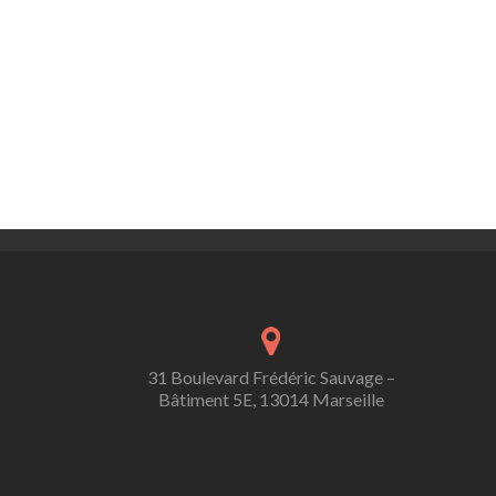
31 Boulevard Frédéric Sauvage –
Bâtiment 5E, 13014 Marseille