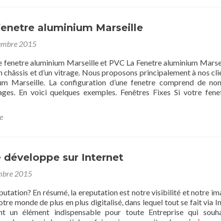
nomies
nergie
fenetre aluminium Marseille
eu
embre 2015
eur
e fenetre aluminium Marseille et PVC La Fenetre aluminium Marsei
un châssis et d’un vitrage. Nous proposons principalement à nos cli
ium Marseille. La configuration d’une fenetre comprend de n
ages. En voici quelques exemples. Fenêtres Fixes Si votre fene
e
t
s
re
 développe sur Internet
inium
ille
mbre 2015
eputation? En résumé, la ereputation est notre visibilité et notre im
tre monde de plus en plus digitalisé, dans lequel tout se fait via I
nt un élément indispensable pour toute Entreprise qui souh