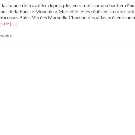
la chance de travailler depuis plusieurs mois sur un chantier d’ex
nt de la Fausse Monnaie à Marseille. Elles réalisent la fabricatio
nombreuses Baies Vitrées Marseille Chacune des villas présente un
Read
rt de
[…]
more
about
ntaire
Baies
vitrées
Marseille
–
Résidence
de
Luxe