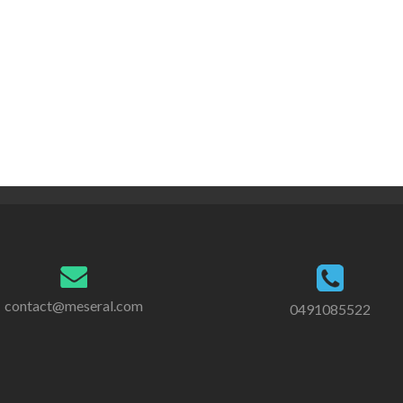
contact@meseral.com
0491085522