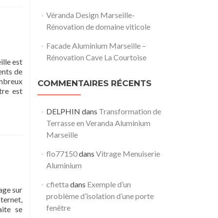
Véranda Design Marseille-
Rénovation de domaine viticole
Facade Aluminium Marseille –
Rénovation Cave La Courtoise
lle est
ents de
ombreux
COMMENTAIRES RÉCENTS
tre est
DELPHIN
dans
Transformation de
Terrasse en Veranda Aluminium
Marseille
flo77150
dans
Vitrage Menuiserie
Aluminium
cfietta
dans
Exemple d’un
age sur
problème d’isolation d’une porte
nternet,
fenêtre
aite se