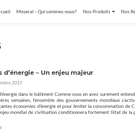
ler
cueil
Meseral – Qui sommes-nous?
Nos Produits
Nos Ré
ntenu
incipal
5
 d’énergie – Un enjeu majeur
embre 2015
’énergie dans le bâtiment Comme vous en avez surement entend
ières semaines, l’ensemble des gouvernements mondiaux s’acti
rtantes économies d’énergie et pour limiter la consommation de 
enjeu mondial de civilisation conditionnera fortement l’état de la 
ad
re
e
ut