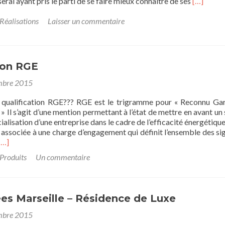
Read
ral ayant pris le parti de se faire mieux connaitre de ses
[…]
more
about
Réalisations
Laisser un commentaire
Meseral
se
développ
sur
ion RGE
Internet
mbre 2015
 qualification RGE??? RGE est le trigramme pour « Reconnu Ga
» Il s’agit d’une mention permettant à l’état de mettre en avant un 
ialisation d’une entreprise dans le cadre de l’efficacité énergétiqu
t associée à une charge d’engagement qui définit l’ensemble des si
Read
[…]
more
Produits
Un commentaire
about
Qualification
RGE
ées Marseille – Résidence de Luxe
mbre 2015