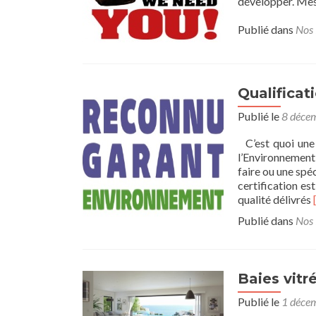
développer. Mese
Publié dans
Nos 
Qualificat
Publié le
8 déce
C’est quoi une
l’Environnement 
faire ou une spéc
certification es
qualité délivrés
Publié dans
Nos 
Baies vitr
Publié le
1 déce