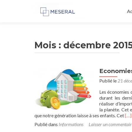
Al
au
Ac
co
pr
Mois :
décembre 201
Economies
Publié le
21 déc
Les économies d
durant les dern
réaliser d’impo
la planète. Cet 
Re
que notre génération laisse à ses enfants. Cet
[…]
mo
Publié dans
Informations
Laisser un commentair
abo