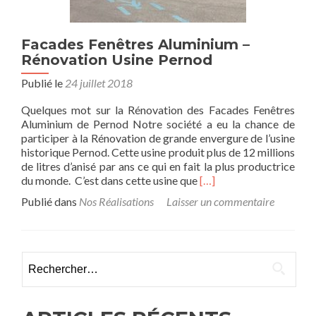
Facades Fenêtres Aluminium –
Rénovation Usine Pernod
Publié le
24 juillet 2018
Quelques mot sur la Rénovation des Facades Fenêtres
Aluminium de Pernod Notre société a eu la chance de
participer à la Rénovation de grande envergure de l’usine
historique Pernod. Cette usine produit plus de 12 millions
de litres d’anisé par ans ce qui en fait la plus productrice
Read
du monde. C’est dans cette usine que
[…]
more
Publié dans
Nos Réalisations
Laisser un commentaire
about
Facades
Fenêtres
Aluminium
Rechercher :
–
Rénovation
Usine
Pernod