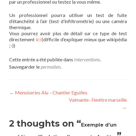
par un professionnel ou testez la vous même.
Un professionnel pourra utiliser un test de fuite
d’étanchéité à l’air (test d’infiltrométrie) ou une caméra
thermique.
Vous pourrez avoir plus de détail sur ce type de test
directement
ici
(difficile d’expliquer mieux que wikipédia
;-))
Cette entrée a été publiée dans
Interventions
.
Sauvegarder le
permalien
.
Navigation
←
Menuiseries Alu – Chantier Eguilles
Valmante- Fenêtre marseille
de
→
l’article
2 thoughts on “
Exemple d’un
”