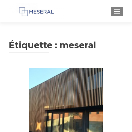
AFFIC
Étiquette :
meseral