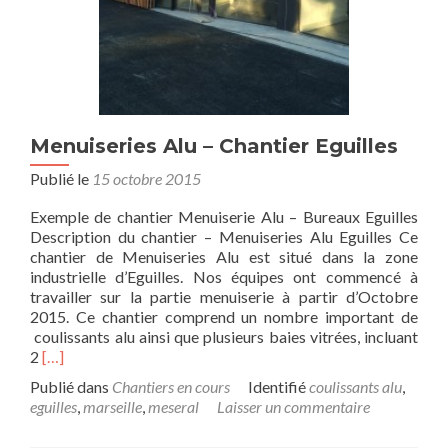
Menuiseries Alu – Chantier Eguilles
Publié le
15 octobre 2015
Exemple de chantier Menuiserie Alu – Bureaux Eguilles
Description du chantier – Menuiseries Alu Eguilles Ce
chantier de Menuiseries Alu est situé dans la zone
industrielle d’Eguilles. Nos équipes ont commencé à
travailler sur la partie menuiserie à partir d’Octobre
2015. Ce chantier comprend un nombre important de
coulissants alu ainsi que plusieurs baies vitrées, incluant
Read
2
[…]
more
Publié dans
Chantiers en cours
Identifié
coulissants alu
,
about
eguilles
,
marseille
,
meseral
Laisser un commentaire
Menuiseries
Alu